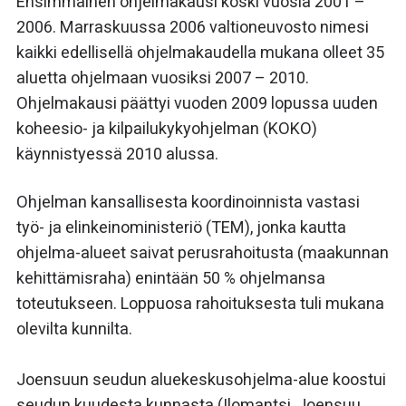
Ensimmäinen ohjelmakausi koski vuosia 2001 –
2006. Marraskuussa 2006 valtioneuvosto nimesi
kaikki edellisellä ohjelmakaudella mukana olleet 35
aluetta ohjelmaan vuosiksi 2007 – 2010.
Ohjelmakausi päättyi vuoden 2009 lopussa uuden
koheesio- ja kilpailukykyohjelman (KOKO)
käynnistyessä 2010 alussa.
Ohjelman kansallisesta koordinoinnista vastasi
työ- ja elinkeinoministeriö (TEM), jonka kautta
ohjelma-alueet saivat perusrahoitusta (maakunnan
kehittämisraha) enintään 50 % ohjelmansa
toteutukseen. Loppuosa rahoituksesta tuli mukana
olevilta kunnilta.
Joensuun seudun aluekeskusohjelma-alue koostui
seudun kuudesta kunnasta (Ilomantsi, Joensuu,