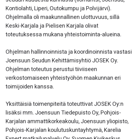
Kontiolahti, Liperi, Outokumpu ja Polvijärvi).
Ohjelmalla oli maakunnallinen ulottuvuus, sillä
Keski-Karjala ja Pielisen Karjala olivat
toteutuksessa mukana yhteistoiminta-alueina.
Ohjelman hallinnoinnista ja koordinoinnista vastasi
Joensuun Seudun Kehittämisyhtiö JOSEK Oy.
Ohjelman toteutus perustui tiiviiseen
verkostomaiseen yhteistyöhön maakunnan eri
toimijoiden kanssa.
Yksittäisiä toimenpiteitä toteuttivat JOSEK Oy:n
lisäksi mm. Joensuun Tiedepuisto Oy, Pohjois-
Karjalan ammattikorkeakoulu, Joensuun yliopisto,
Pohjois-Karjalan koulutuskuntayhtymä, Karelia
Expert matkailupalvelu Oy, Suomen Kivikeskus