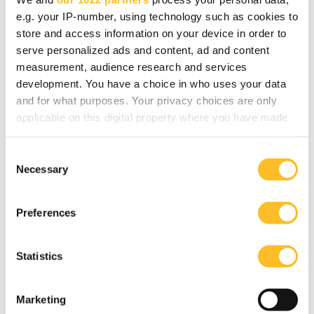
e.g. your IP-number, using technology such as cookies to
Yrityksen digikehitys
store and access information on your device in order to
serve personalized ads and content, ad and content
Paranna yrityksesi saavutettavuutta,
measurement, audience research and services
asiakashankintaa ja -kokemusta
development. You have a choice in who uses your data
and for what purposes. Your privacy choices are only
digityökalujen käyttöönotolla ja kehittämällä
applicable on this digital property where you have made
digiosaajataitojasi.
your choices. You can change or withdraw your consent
any time from the Cookie Declaration or by clicking on
C
the Privacy trigger icon.
Necessary
o
Lue lisää
n
If you allow, we would also like to:
s
Preferences
Collect information about your geographical
e
location which can be accurate to within several
n
meters
t
Statistics
Julkiset kilpailutukset ja
Identify your device by actively scanning it for
S
hankintaneuvonta
specific characteristics (fingerprinting)
e
Marketing
l
Find out more about how your personal data is processed