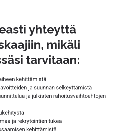
easti yhteyttä
skaajiin, mikäli
ssäsi tarvitaan:
aiheen kehittämistä
tavoitteiden ja suunnan selkeyttämistä
uunnittelua ja julkisten rahoitusvaihtoehtojen
lukehitystä
aa ja rekrytointien tukea
 osaamisen kehittämistä