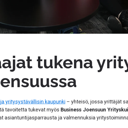
ajat tukena yrit
oensuussa
a yritysystävällisin kaupunki
– yhteisö, jossa yrittäjät s
ätä tavoitetta tukevat myös
Business Joensuun Yritysku
vat asiantuntijasparrausta ja valmennuksia yritystoimin