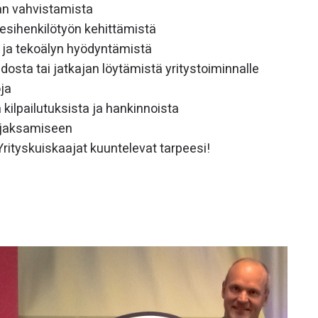
n vahvistamista
esihenkilötyön kehittämistä
 ja tekoälyn hyödyntämistä
osta tai jatkajan löytämistä yritystoiminnalle
oja
a kilpailutuksista ja hankinnoista
n jaksamiseen
rityskuiskaajat kuuntelevat tarpeesi!