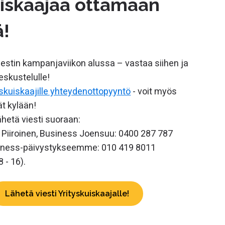
uiskaajaa ottamaan
ä!
iestin kampanjaviikon alussa – vastaa siihen ja
eskustelulle!
yskuiskaajille yhteydenottopyyntö
- voit
myös
t kylään!
lähetä viesti suoraan:
Piiroinen, Business Joensuu: 0400 287 787
iness-päivystykseemme: 010 419 8011
 - 16).
Lähetä viesti Yrityskuiskaajalle!