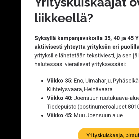
Yrityskuiskaajat o
liikkeellä?
Syksyllä kampanjaviikoilla 35, 40 ja 45 Y
aktiivisesti yhteyttä yrityksiin eri puolil
yrityksille lähetetään tekstiviesti, ja sen j
halutessasi vierailevat yrityksessäsi:
Viikko 35:
Eno, Uimaharju, Pyhäselkä,
Kiihtelysvaara, Heinävaara
Viikko 40:
Joensuun ruutukaava-alue,
Tiedepuisto (postinumeroalueet 801
Viikko 45:
Muu Joensuun alue
Yrityskuiskaaja, pirau