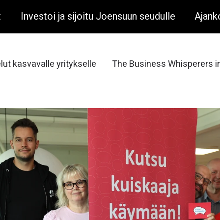
t
Investoi ja sijoitu Joensuun seudulle
Ajank
lut kasvavalle yritykselle
The Business Whisperers in