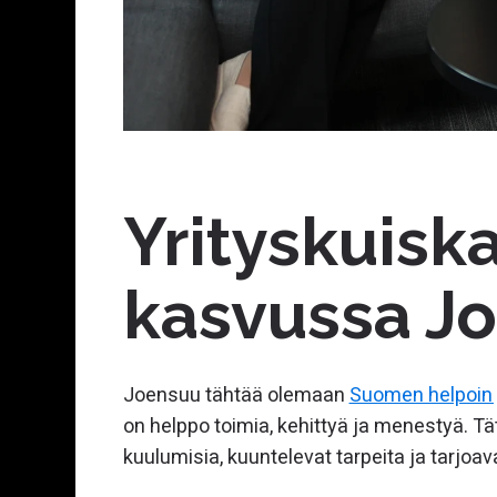
Yrityskuiska
kasvussa J
Joensuu tähtää olemaan
Suomen helpoin j
on helppo toimia, kehittyä ja menestyä. T
kuulumisia, kuuntelevat tarpeita ja tarjoa