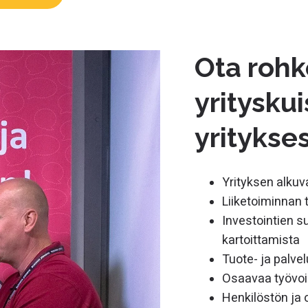
Ota rohk
yrityskui
yritykse
Yrityksen alkuv
Liiketoiminnan 
Investointien s
kartoittamista
Tuote- ja palve
Osaavaa työvoim
Henkilöstön ja