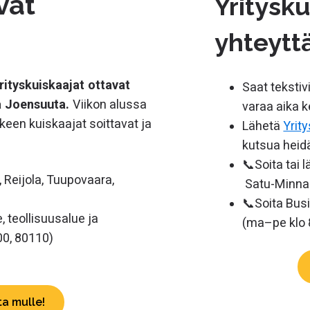
vat
Yritysk
yhteytt
rityskuiskaajat ottavat
Saat tekstiv
la Joensuuta.
Viikon alussa
varaa aika k
älkeen kuiskaajat soittavat ja
Lähetä
Yrit
kutsua heidä
📞
Soita tai 
 Reijola, Tuupovaara,
Satu-Minna 
📞Soita Bus
 teollisuusalue ja
(ma–pe klo 8
00, 80110)
ta mulle!