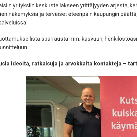
siin yrityksiin keskustellakseen yrittäjyyden arjesta, keh
äjien näkemyksiä ja terveiset eteenpäin kaupungin päättäji
palveluissa.
luottamuksellista sparrausta mm. kasvuun, henkilöstöasio
uunnitteluun.
usia ideoita, ratkaisuja ja arvokkaita kontakteja – ta