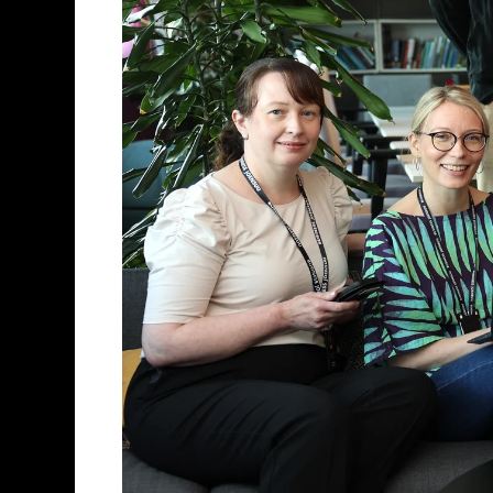
Rekrytointi- ja työnantajasparraus
Julkiset hankinnat ja
hankintaneuvonta
Digitalisaatio ja digikehitys
Yrityskauppa ja omistajanvaihdos
Pohjois-Karjalan Yrityskummit ja
talousapu
Palvelut Liperissä
Yritys- ja innovaatioverkostot