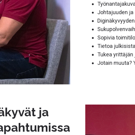
Työnantajakuva
Johtajuuden ja 
Diginäkyvyyden
Sukupolvenvaihd
Sopivia toimitil
Tietoa julkisist
Tukea yrittäjä
Jotain muuta? Y
äkyvät ja
tapahtumissa