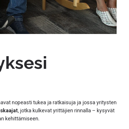
yksesi
aavat nopeasti tukea ja ratkaisuja ja jossa yritysten
iskaajat
, jotka kulkevat yrittäjien rinnalla – kysyvät
nan kehittämiseen.