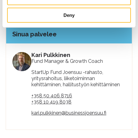
our website to develop our services, improve the web-
site’s user experience and for targeting marketing.
Deny
When you arrive on the website, you can either accept all
cookies or only the strictly necessary cookies in the
Sinua palvelee
cookie consent banner.
Kari Pulkkinen
Fund Manager & Growth Coach
StartUp Fund Joensuu -rahasto,
yritysrahoitus, liiketoiminnan
kehittäminen, hallitustyön kehittäminen
+358 50 406 8716
+358 10 419 8038
kari.pulkkinen@businessjoensuu.fi