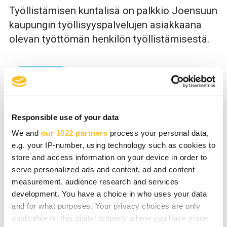
Työllistämisen kuntalisä on palkkio Joensuun
kaupungin työllisyyspalvelujen asiakkaana
olevan työttömän henkilön työllistämisestä.
Lue lisää
Responsible use of your data
We and
our 1022 partners
process your personal data,
Tontit ja toimitilat
e.g. your IP-number, using technology such as cookies to
store and access information on your device in order to
Tarvitseepa yrityksesi rakentamattoman
serve personalized ads and content, ad and content
measurement, audience research and services
tontin, valmista teollisen mittakaavan
development. You have a choice in who uses your data
tuotantotilaa, modernin ja viihtyisän
and for what purposes. Your privacy choices are only
toimiston tai työpisteen ensimmäiselle
applicable on this digital property where you have made