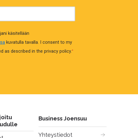
jani käsitellään
ssa
kuvatulla tavalla.
I consent to my
 as described in the privacy policy.
*
joitu
Business Joensuu
udulle
Yhteystiedot
t 