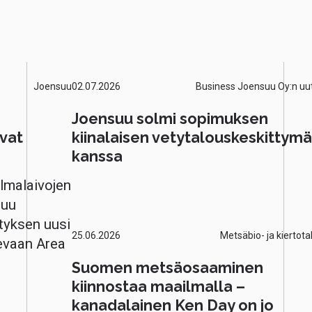
Joensuu
02.07.2026
Business Joensuu Oy:n uut
Joensuu solmi sopimuksen
vat
kiinalaisen vetytalouskeskittym
kanssa
lmalaivojen
luu
tyksen uusi
25.06.2026
Metsäbio- ja kiertota
evaan Area
Suomen metsäosaaminen
kiinnostaa maailmalla –
kanadalainen Ken Day on jo