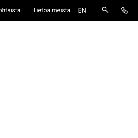
ohtaista
Tietoa meistä
EN