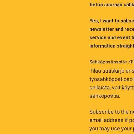
tietoa suoraan sähk
Yes, I want to subs
newsletter and rece
service and event ti
information straight
Sähköpostiosoite /E
Tilaa uutiskirje ens
työsähköpostiosoitt
sellaista, voit käy
sähköpostia.
Subscribe to the n
email address if po
you may use your 