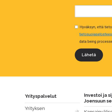
Hyväksyn, että tieto
tietosuojaselostee
data being processed
Investoi ja si
Yrityspalvelut
Joensuun se
Yrityksen 
Kansainvälise