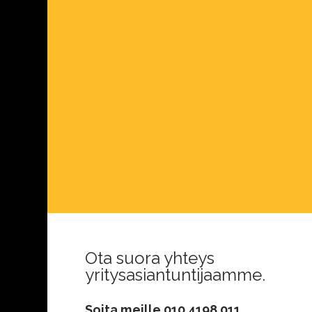
Ota suora yhteys
yritysasiantuntijaamme.
Soita meille
010 4198 011