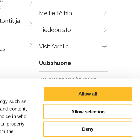
t
Meille töihin
ontit ja 
Tiedepuisto
VisitKarelia
us
Uutishuone
Tulevat tapahtumat
Allow all
logy such as
 and content,
Allow selection
hoice in who
tal property
Deny
om the