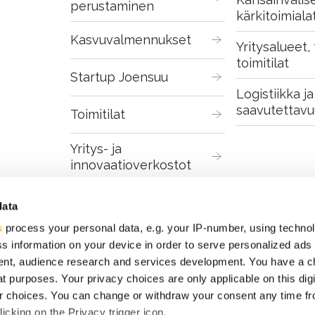
perustaminen
kärkitoimiala
Kasvuvalmennukset
Yritysalueet, t
toimitilat
Startup Joensuu
Logistiikka ja 
saavutettavu
Toimitilat
Yritys- ja 
innovaatioverkostot
Digitaaliset palvelut
data
s
process your personal data, e.g. your IP-number, using techno
s information on your device in order to serve personalized ads
nt, audience research and services development. You have a c
t purposes. Your privacy choices are only applicable on this digi
 choices. You can change or withdraw your consent any time fr
icking on the Privacy trigger icon.