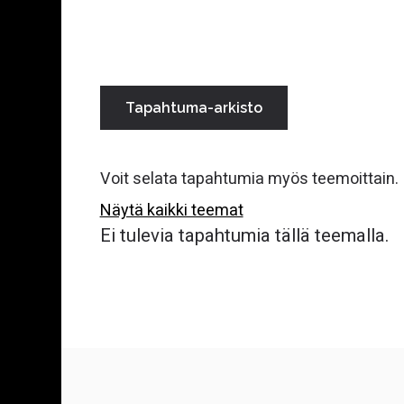
Rekrytointi- ja työnantajasparraus
Julkiset hankinnat ja
hankintaneuvonta
Tapahtuma-arkisto
Digitalisaatio ja digikehitys
Voit selata tapahtumia myös teemoittain.
Yrityskauppa ja omistajanvaihdos
Näytä kaikki teemat
Ei tulevia tapahtumia tällä teemalla.
Pohjois-Karjalan Yrityskummit ja
talousapu
Palvelut Liperissä
Yritys- ja innovaatioverkostot