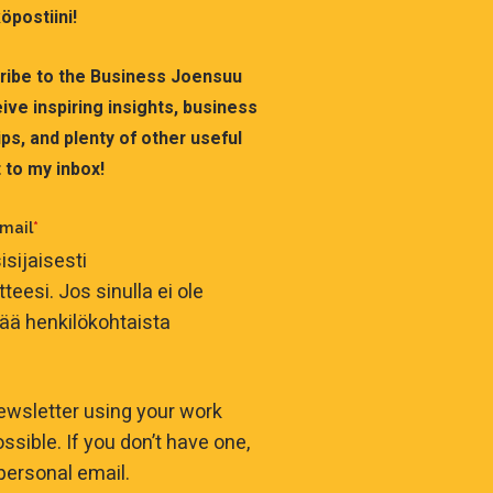
öpostiini!
cribe to the Business Joensuu
ive inspiring insights, business
ps, and plenty of other useful
 to my inbox!
mail
*
isijaisesti
eesi. Jos sinulla ei ole
ttää henkilökohtaista
ewsletter using your work
ssible. If you don’t have one,
personal email.