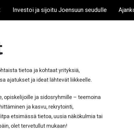
t
Investoi ja sijoitu Joensuun seudulle
Ajank
t
aista tietoa ja kohtaat yrityksiä,
a ajatukset ja ideat lähtevät liikkeelle.
e, opiskelijoille ja sidosryhmille – teemoina
ittäminen ja kasvu, rekrytointi,
litpa etsimässä tietoa, uusia näkökulmia tai
äin, olet tervetullut mukaan!