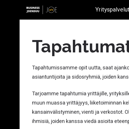
Yrityspalvelu
Tapahtuma
Yrityksen perustaminen
Tapahtumissamme opit uutta, saat ajankoht
Metsäbio- ja kiertotalous
asiantuntijoita ja sidosryhmiä, joiden kanss
Fotoniikka
Avoimet työpaikat
Kasvuvalmennukset
Digitaalinen rajaturvallisuus
Tarjoamme tapahtumia yrittäjille, yrityksill
Joensuu startupeille
Mineraali- ja kaivannaisala
muun muassa yrittäjyys, liiketoiminnan keh
kansainvälistyminen, vienti ja verkostot. O
Vihreä siirtymä ja energia
Rahoitusneuvonta
ihmisiä, joiden kanssa viedä asioita eteenp
Metalli- ja muoviteollisuus