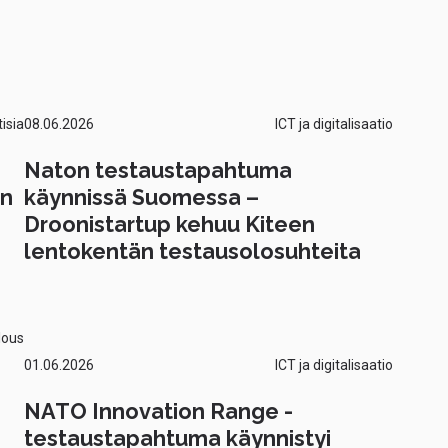
isia
08.06.2026
ICT ja digitalisaatio
Naton testaustapahtuma
än
käynnissä Suomessa –
Droonistartup kehuu Kiteen
lentokentän testausolosuhteita
lous
01.06.2026
ICT ja digitalisaatio
NATO Innovation Range -
testaustapahtuma käynnistyi