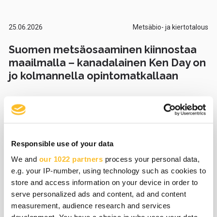
25.06.2026
Metsäbio- ja kiertotalous
Suomen metsäosaaminen kiinnostaa
maailmalla – kanadalainen Ken Day on
jo kolmannella opintomatkallaan
08.06.2026
ICT ja digitalisaatio
Responsible use of your data
Naton testaustapahtuma käynnissä
We and
our 1022 partners
process your personal data,
Suomessa – Droonistartup kehuu
e.g. your IP-number, using technology such as cookies to
Kiteen lentokentän
store and access information on your device in order to
testausolosuhteita
serve personalized ads and content, ad and content
measurement, audience research and services
development. You have a choice in who uses your data