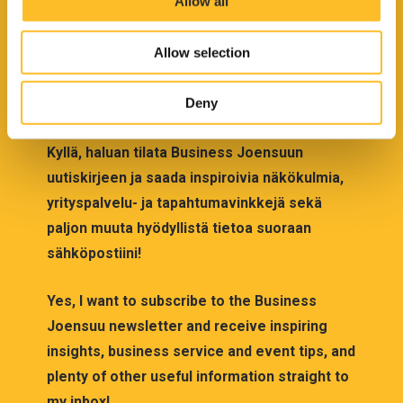
Allow all
n
ensure the technical functionality of the site. In addition,
the businessjoensuu.fi website uses cookies for visitor
Allow selection
tracking. We use services provided by third parties on
our website to develop our services, improve the web-
site’s user experience and for targeting marketing.
Deny
When you arrive on the website, you can either accept all
cookies or only the strictly necessary cookies in the
Kyllä, haluan tilata Business Joensuun
cookie consent banner.
uutiskirjeen ja saada inspiroivia näkökulmia,
yrityspalvelu- ja tapahtumavinkkejä sekä
paljon muuta hyödyllistä tietoa suoraan
sähköpostiini!
Yes, I want to subscribe to the Business
Joensuu newsletter and receive inspiring
insights, business service and event tips, and
plenty of other useful information straight to
my inbox!