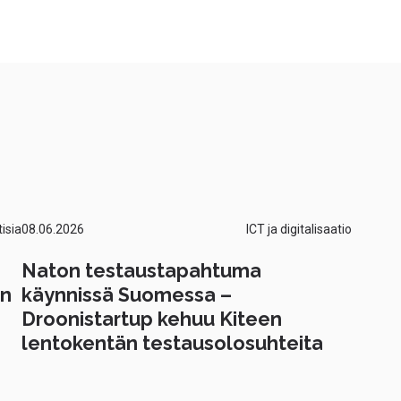
isia
08.06.2026
ICT ja digitalisaatio
Naton testaustapahtuma
än
käynnissä Suomessa –
Droonistartup kehuu Kiteen
lentokentän testausolosuhteita