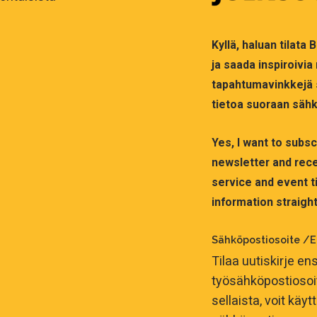
Kyllä, haluan tilata
ja saada inspiroivia
tapahtumavinkkejä 
tietoa suoraan sähk
Yes, I want to subs
newsletter and rece
service and event ti
information straight
Sähköpostiosoite /E
Tilaa uutiskirje ens
työsähköpostiosoitt
sellaista, voit käy