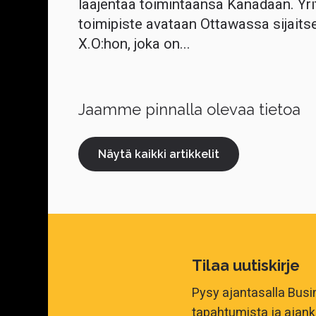
laajentaa toimintaansa Kanadaan. Yri
toimipiste avataan Ottawassa sijaits
X.O:hon, joka on...
Jaamme pinnalla olevaa tietoa
Näytä kaikki artikkelit
Tilaa uutiskirje
Pysy ajantasalla Bus
tapahtumista ja ajank