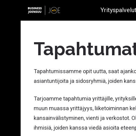
Yrityspalvelu
Tapahtumat 
Yrityksen perustaminen
Tapahtumissamme opit uutta, saat ajankoht
Metsäbio- ja kiertotalous
asiantuntijoita ja sidosryhmiä, joiden kanss
Fotoniikka
Avoimet työpaikat
Kasvuvalmennukset
Digitaalinen rajaturvallisuus
Tarjoamme tapahtumia yrittäjille, yrityksill
Joensuu startupeille
Mineraali- ja kaivannaisala
muun muassa yrittäjyys, liiketoiminnan keh
kansainvälistyminen, vienti ja verkostot. O
Vihreä siirtymä ja energia
Rahoitusneuvonta
ihmisiä, joiden kanssa viedä asioita eteenp
Metalli- ja muoviteollisuus