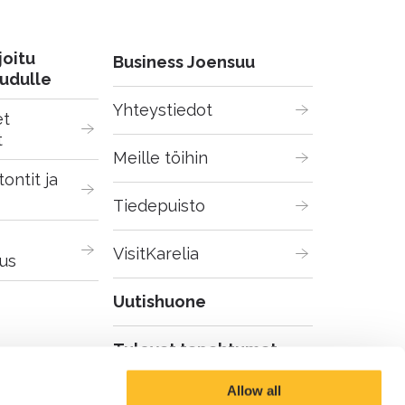
joitu
Business Joensuu
udulle
Yhteystiedot
t 
t
Meille töihin
ontit ja 
Tiedepuisto
VisitKarelia
us
Uutishuone
Tulevat tapahtumat
Allow all