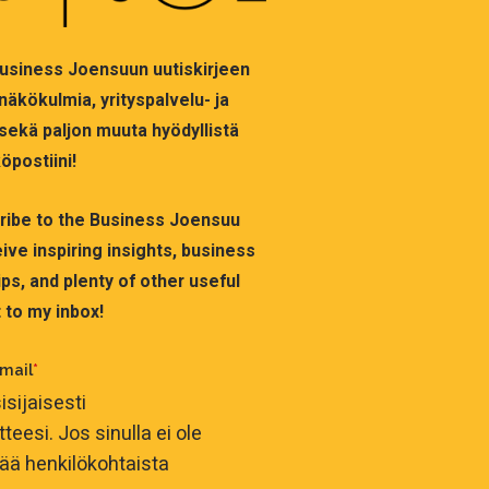
 Business Joensuun uutiskirjeen
 näkökulmia, yrityspalvelu- ja
sekä paljon muuta hyödyllistä
öpostiini!
cribe to the Business Joensuu
ive inspiring insights, business
ps, and plenty of other useful
 to my inbox!
mail
*
isijaisesti
eesi. Jos sinulla ei ole
ttää henkilökohtaista