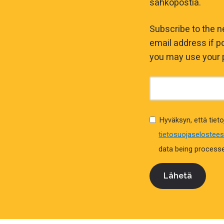
sähköpostia.
Subscribe to the n
email address if po
you may use your 
Hyväksyn, että tieto
tietosuojaselostee
data being processed