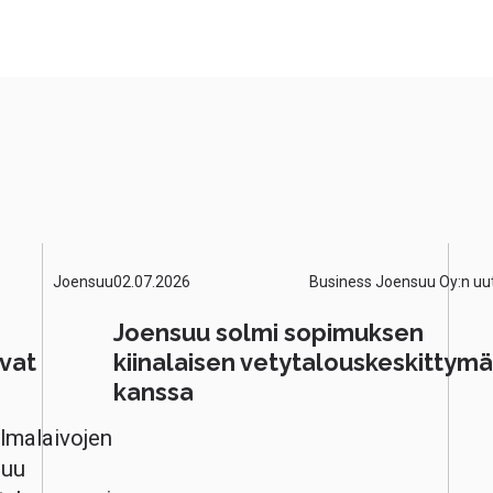
Joensuu
02.07.2026
Business Joensuu Oy:n uut
Joensuu solmi sopimuksen
vat
kiinalaisen vetytalouskeskittym
kanssa
lmalaivojen
luu