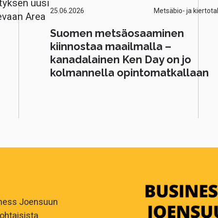
tyksen uusi
25.06.2026
Metsäbio- ja kiertota
evaan Area
Suomen metsäosaaminen
kiinnostaa maailmalla –
kanadalainen Ken Day on jo
kolmannella opintomatkallaan
iness Joensuun
ohtaisista