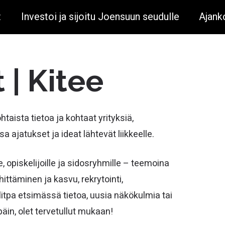
t
Investoi ja sijoitu Joensuun seudulle
Ajank
| Kitee
aista tietoa ja kohtaat yrityksiä,
a ajatukset ja ideat lähtevät liikkeelle.
e, opiskelijoille ja sidosryhmille – teemoina
ittäminen ja kasvu, rekrytointi,
litpa etsimässä tietoa, uusia näkökulmia tai
äin, olet tervetullut mukaan!