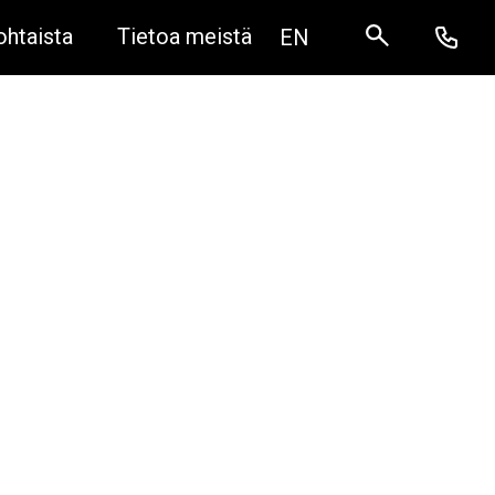
ohtaista
Tietoa meistä
EN