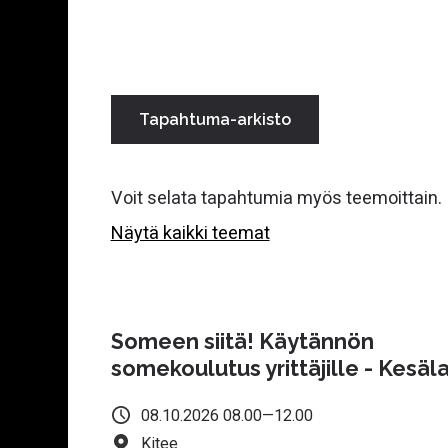
Rekrytointi- ja työnantajasparraus
Julkiset hankinnat ja
hankintaneuvonta
Tapahtuma-arkisto
Digitalisaatio ja digikehitys
Voit selata tapahtumia myös teemoittain.
Yrityskauppa ja omistajanvaihdos
Näytä kaikki teemat
Pohjois-Karjalan Yrityskummit ja
talousapu
Someen siitä! Käytännön
Palvelut Liperissä
somekoulutus yrittäjille - Kesäla
Yritys- ja innovaatioverkostot
08.10.2026 08.00—12.00
Kitee