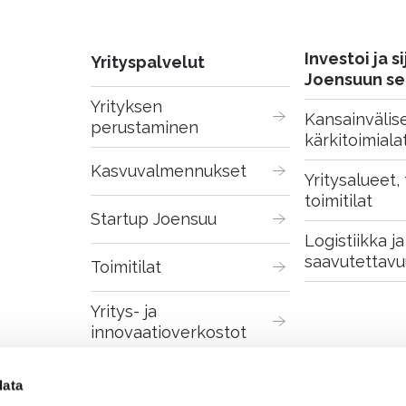
Investoi ja si
Yrityspalvelut
Joensuun se
Yrityksen 
Kansainvälise
perustaminen
kärkitoimiala
Kasvuvalmennukset
Yritysalueet, t
toimitilat
Startup Joensuu
Logistiikka ja 
saavutettavu
Toimitilat
Yritys- ja 
innovaatioverkostot
Digitaaliset palvelut
data