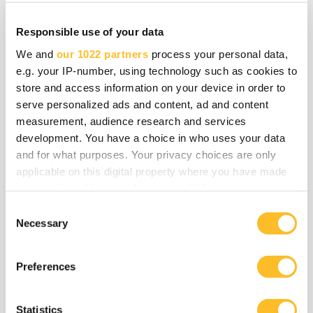
25.06.2026
Metsäbio- ja kiertotalous
Suomen metsäosaaminen kiinnostaa
Responsible use of your data
maailmalla – kanadalainen Ken Day on
We and
our 1022 partners
process your personal data,
jo kolmannella opintomatkallaan
e.g. your IP-number, using technology such as cookies to
store and access information on your device in order to
serve personalized ads and content, ad and content
measurement, audience research and services
development. You have a choice in who uses your data
08.06.2026
ICT ja digitalisaatio
and for what purposes. Your privacy choices are only
applicable on this digital property where you have made
Naton testaustapahtuma käynnissä
your choices. You can change or withdraw your consent
Suomessa – Droonistartup kehuu
any time from the Cookie Declaration or by clicking on
C
Kiteen lentokentän
the Privacy trigger icon.
Necessary
o
testausolosuhteita
n
If you allow, we would also like to:
s
Preferences
Collect information about your geographical
e
location which can be accurate to within several
n
meters
t
Statistics