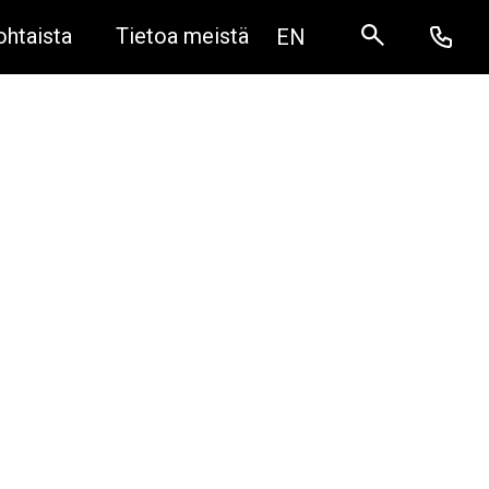
ohtaista
Tietoa meistä
EN