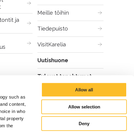
t
Meille töihin
ontit ja 
Tiedepuisto
VisitKarelia
us
Uutishuone
Tulevat tapahtumat
Allow all
logy such as
 and content,
Allow selection
hoice in who
tal property
Deny
om the