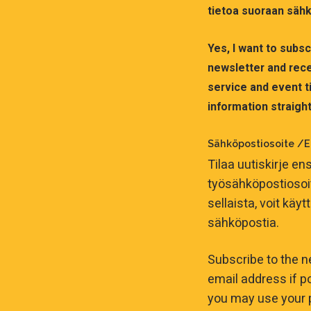
tietoa suoraan sähk
Yes, I want to subs
newsletter and rece
service and event ti
information straight
Sähköpostiosoite /E
Tilaa uutiskirje ens
työsähköpostiosoitt
sellaista, voit käy
sähköpostia.
Subscribe to the n
email address if po
you may use your 