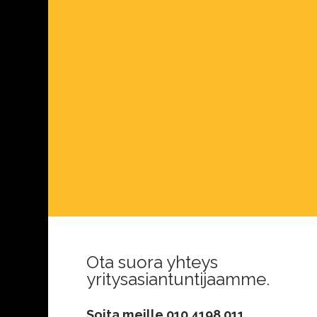
Ota suora yhteys
yritysasiantuntijaamme.
Soita meille
010 4198 011