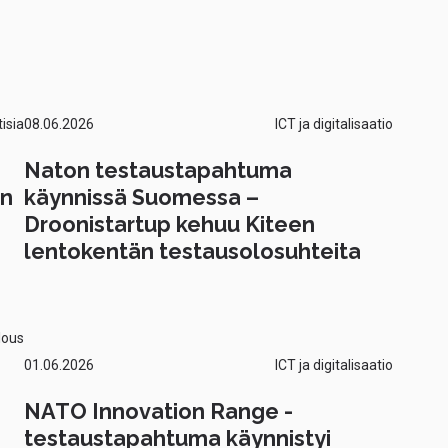
isia
08.06.2026
ICT ja digitalisaatio
Naton testaustapahtuma
än
käynnissä Suomessa –
Droonistartup kehuu Kiteen
lentokentän testausolosuhteita
lous
01.06.2026
ICT ja digitalisaatio
NATO Innovation Range -
testaustapahtuma käynnistyi