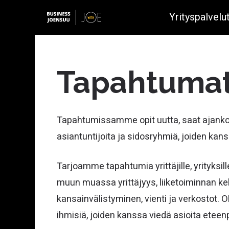
Yrityspalvelu
Tapahtumat 
Yrityksen perustaminen
Tapahtumissamme opit uutta, saat ajankoht
Metsäbio- ja kiertotalous
asiantuntijoita ja sidosryhmiä, joiden kanss
Fotoniikka
Avoimet työpaikat
Kasvuvalmennukset
Digitaalinen rajaturvallisuus
Tarjoamme tapahtumia yrittäjille, yrityksill
Joensuu startupeille
Mineraali- ja kaivannaisala
muun muassa yrittäjyys, liiketoiminnan keh
kansainvälistyminen, vienti ja verkostot. O
Vihreä siirtymä ja energia
Rahoitusneuvonta
ihmisiä, joiden kanssa viedä asioita eteenp
Metalli- ja muoviteollisuus