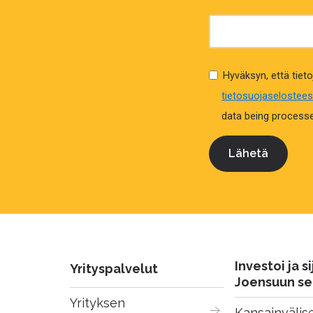
Hyväksyn, että tieto
tietosuojaselostee
data being processed
Investoi ja si
Yrityspalvelut
Joensuun se
Yrityksen 
Kansainvälise