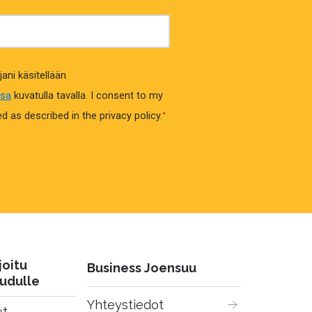
jani käsitellään
ssa
kuvatulla tavalla.
I consent to my
 as described in the privacy policy.
*
joitu
Business Joensuu
udulle
Yhteystiedot
t 