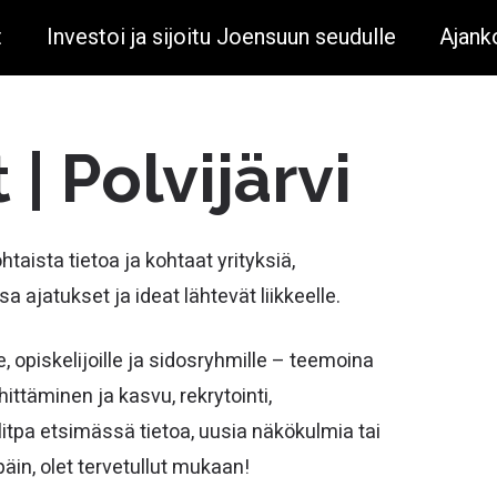
t
Investoi ja sijoitu Joensuun seudulle
Ajank
| Polvijärvi
aista tietoa ja kohtaat yrityksiä,
a ajatukset ja ideat lähtevät liikkeelle.
e, opiskelijoille ja sidosryhmille – teemoina
ittäminen ja kasvu, rekrytointi,
litpa etsimässä tietoa, uusia näkökulmia tai
äin, olet tervetullut mukaan!