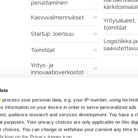
perustaminen
kärkitoimiala
Kasvuvalmennukset
Yritysalueet, t
toimitilat
Startup Joensuu
Logistiikka ja 
saavutettavu
Toimitilat
Yritys- ja 
innovaatioverkostot
Digitaaliset palvelut
data
s
process your personal data, e.g. your IP-number, using techno
s information on your device in order to serve personalized ads
nt, audience research and services development. You have a c
t purposes. Your privacy choices are only applicable on this digi
 choices. You can change or withdraw your consent any time fr
icking on the Privacy trigger icon.