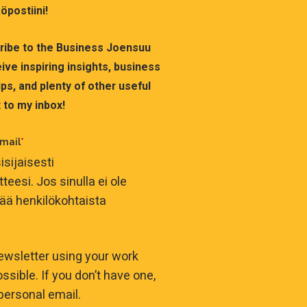
öpostiini!
cribe to the Business Joensuu
ive inspiring insights, business
ps, and plenty of other useful
 to my inbox!
mail
*
isijaisesti
eesi. Jos sinulla ei ole
ttää henkilökohtaista
ewsletter using your work
ssible. If you don’t have one,
personal email.