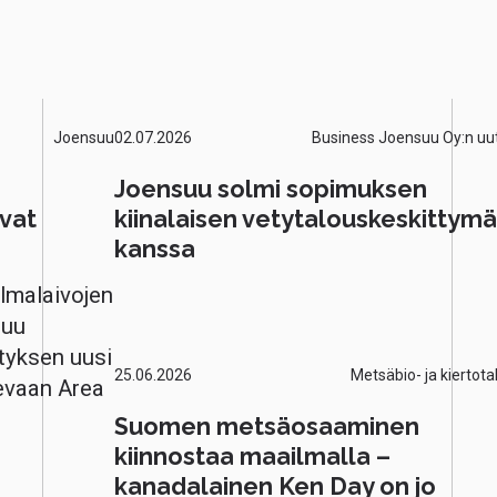
Joensuu
02.07.2026
Business Joensuu Oy:n uut
Joensuu solmi sopimuksen
vat
kiinalaisen vetytalouskeskittym
kanssa
lmalaivojen
luu
tyksen uusi
25.06.2026
Metsäbio- ja kiertota
evaan Area
Suomen metsäosaaminen
kiinnostaa maailmalla –
kanadalainen Ken Day on jo