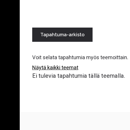
Rekrytointi- ja työnantajasparraus
Julkiset hankinnat ja
hankintaneuvonta
Tapahtuma-arkisto
Digitalisaatio ja digikehitys
Voit selata tapahtumia myös teemoittain.
Yrityskauppa ja omistajanvaihdos
Näytä kaikki teemat
Ei tulevia tapahtumia tällä teemalla.
Pohjois-Karjalan Yrityskummit ja
talousapu
Palvelut Liperissä
Yritys- ja innovaatioverkostot