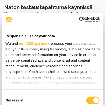
Naton testaustapahtuma käynnissä
Suomessa – Droonistartup kehuu
Kiteen lentokentän
testausolosuhteita
Responsible use of your data
We and
our 1022 partners
process your personal data,
e.g. your IP-number, using technology such as cookies to
01.06.2026
ICT ja digitalisaatio
store and access information on your device in order to
serve personalized ads and content, ad and content
NATO Innovation Range -
measurement, audience research and services
testaustapahtuma käynnistyi tänään
development. You have a choice in who uses your data
Joensuussa ja eri puolilla Suomea
and for what purposes. Your privacy choices are only
applicable on this digital property where you have made
your choices. You can change or withdraw your consent
any time from the Cookie Declaration or by clicking on
C
the Privacy trigger icon.
Necessary
o