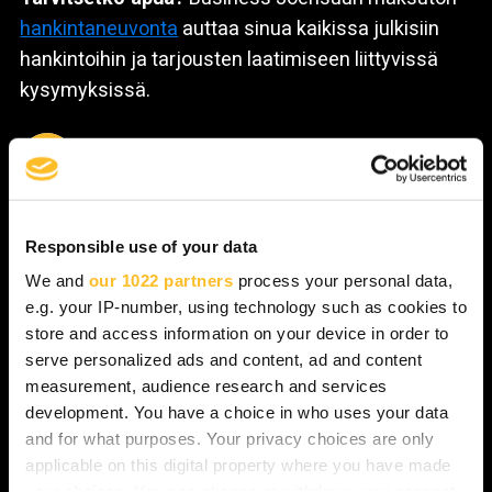
hankintaneuvonta
auttaa sinua kaikissa julkisiin
hankintoihin ja tarjousten laatimiseen liittyvissä
kysymyksissä.
»
Responsible use of your data
We and
our 1022 partners
process your personal data,
e.g. your IP-number, using technology such as cookies to
store and access information on your device in order to
serve personalized ads and content, ad and content
measurement, audience research and services
development. You have a choice in who uses your data
and for what purposes. Your privacy choices are only
applicable on this digital property where you have made
your choices. You can change or withdraw your consent