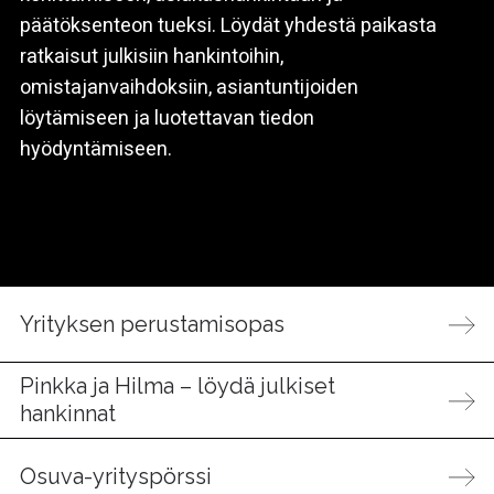
päätöksenteon tueksi. Löydät yhdestä paikasta
ratkaisut julkisiin hankintoihin,
omistajanvaihdoksiin, asiantuntijoiden
löytämiseen ja luotettavan tiedon
hyödyntämiseen.
Yrityksen perustamisopas
Pinkka ja Hilma – löydä julkiset
hankinnat
Osuva-yrityspörssi