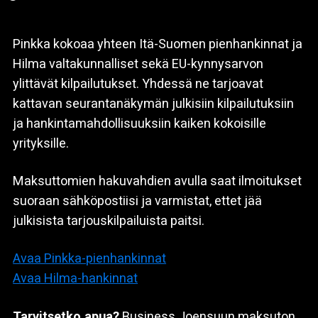
Pinkka kokoaa yhteen Itä-Suomen pienhankinnat ja
Hilma valtakunnalliset sekä EU-kynnysarvon
ylittävät kilpailutukset. Yhdessä ne tarjoavat
kattavan seurantanäkymän julkisiin kilpailutuksiin
ja hankintamahdollisuuksiin kaiken kokoisille
yrityksille.
Maksuttomien hakuvahdien avulla saat ilmoitukset
suoraan sähköpostiisi ja varmistat, ettet jää
julkisista tarjouskilpailuista paitsi.
Avaa Pinkka-pienhankinnat
Avaa Hilma-hankinnat
Tarvitsetko apua?
Business Joensuun maksuton