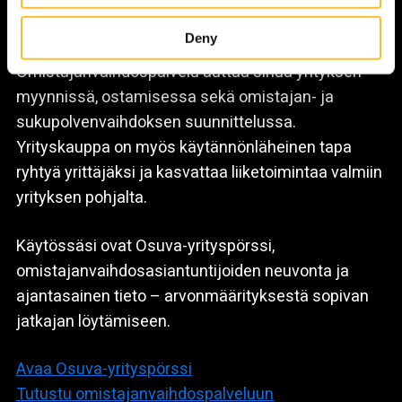
our website to develop our services, improve the web-
asiantuntijaneuvonnan.
site’s user experience and for targeting marketing.
Deny
When you arrive on the website, you can either accept all
Omistajanvaihdospalvelu auttaa sinua yrityksen
cookies or only the strictly necessary cookies in the
myynnissä, ostamisessa sekä omistajan- ja
cookie consent banner.
sukupolvenvaihdoksen suunnittelussa.
Yrityskauppa on myös käytännönläheinen tapa
ryhtyä yrittäjäksi ja kasvattaa liiketoimintaa valmiin
yrityksen pohjalta.
Käytössäsi ovat Osuva-yrityspörssi,
omistajanvaihdosasiantuntijoiden neuvonta ja
ajantasainen tieto – arvonmäärityksestä sopivan
jatkajan löytämiseen.
Avaa Osuva-yrityspörssi
Tutustu omistajanvaihdospalveluun