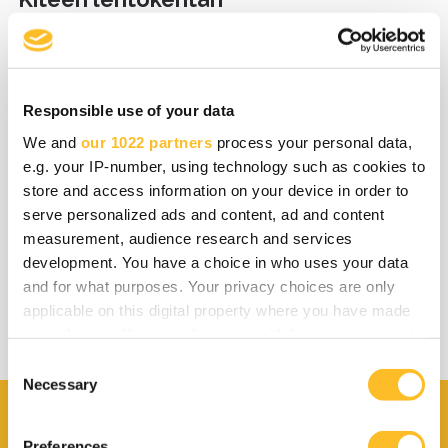
testausolosuhteita
Responsible use of your data
01.06.2026
ICT ja digitalisaatio
We and
our 1022 partners
process your personal data,
e.g. your IP-number, using technology such as cookies to
NATO Innovation Range -
store and access information on your device in order to
testaustapahtuma käynnistyi tänään
serve personalized ads and content, ad and content
Joensuussa ja eri puolilla Suomea
measurement, audience research and services
development. You have a choice in who uses your data
and for what purposes. Your privacy choices are only
applicable on this digital property where you have made
your choices. You can change or withdraw your consent
any time from the Cookie Declaration or by clicking on
C
the Privacy trigger icon.
Necessary
o
n
If you allow, we would also like to:
s
Preferences