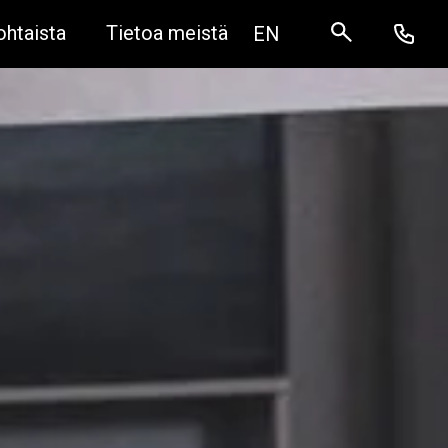
ohtaista
Tietoa meistä
EN