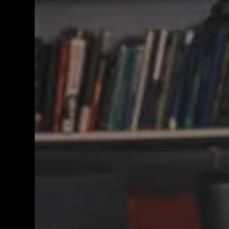
Rekrytointi- ja työnantajasparraus
Julkiset hankinnat ja
hankintaneuvonta
Digitalisaatio ja digikehitys
Yrityskauppa ja omistajanvaihdos
Pohjois-Karjalan Yrityskummit ja
talousapu
Palvelut Liperissä
Yritys- ja innovaatioverkostot