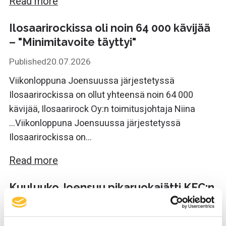
Read more
Ilosaarirockissa oli noin 64 000 kävijää
– "Minimitavoite täyttyi"
Published
20.07.2026
Viikonloppuna Joensuussa järjestetyssä
Ilosaarirockissa on ollut yhteensä noin 64 000
kävijää, Ilosaarirock Oy:n toimitusjohtaja Niina
...Viikonloppuna Joensuussa järjestetyssä
Ilosaarirockissa on...
Read more
Kuuluuko Joensuu pikaruokajätti KFC:n
laajentumissuunnitelmiin? – Näin
vastaa yhtiön toimitusjohtaja