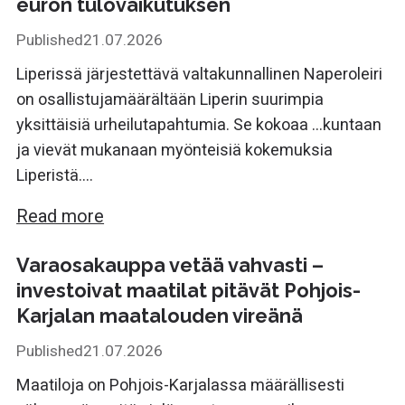
euron tulovaikutuksen
Published
21.07.2026
Liperissä järjestettävä valtakunnallinen Naperoleiri
on osallistujamäärältään Liperin suurimpia
yksittäisiä urheilutapahtumia. Se kokoaa ...kuntaan
ja vievät mukanaan myönteisiä kokemuksia
Liperistä....
Read more
Varaosakauppa vetää vahvasti –
investoivat maatilat pitävät Pohjois-
Karjalan maatalouden vireänä
Published
21.07.2026
Maatiloja on Pohjois-Karjalassa määrällisesti