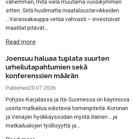
vähemmän, mitä vielä muutama vuosikymmen
sitten. Siitä huolimatta maataloustarvikkeiden
...Varaosakauppa vetää vahvasti – investoivat
maatilat pitävät...
Read more
Joensuu haluaa tuplata suurten
urheilutapahtumien sekä
konferenssien määrän
Published
20.07.2026
Pohjois-Karjalassa ja Itä-Suomessa on käynnissä
useita matkailua edistäviä toimenpiteitä. Koronan
ja Venäjän hyökkäyssodan myötä itäinen ...ja
matkailualojen työllisyyttä ja...