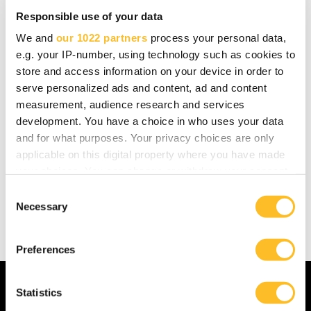
Published
16.07.2026
Responsible use of your data
Pikaruokaketju KFC kasvattaa Suomen
We and
our 1022 partners
process your personal data,
e.g. your IP-number, using technology such as cookies to
ravintolamääräänsä viidellä tämän vuoden loppuun
store and access information on your device in order to
mennessä. Vuoden 2027 lopussa se tavoittelee
serve personalized ads and content, ad and content
...kertoo, että KFC:n saapuminen Joensuuhun
measurement, audience research and services
seuraavan kahden vuoden...
development. You have a choice in who uses your data
and for what purposes. Your privacy choices are only
Read more
applicable on this digital property where you have made
your choices. You can change or withdraw your consent
any time from the Cookie Declaration or by clicking on
C
the Privacy trigger icon.
Necessary
o
Show more
n
If you allow, we would also like to:
s
Preferences
Collect information about your geographical
e
location which can be accurate to within several
n
meters
t
Statistics
Upcoming Events
Identify your device by actively scanning it for
S