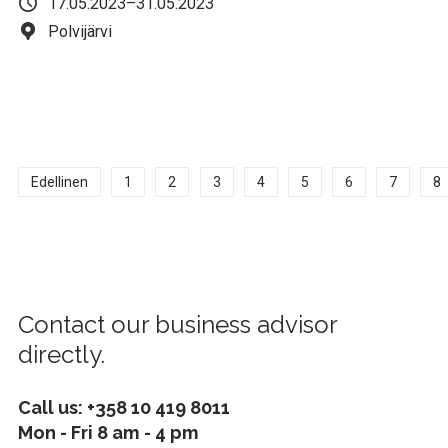
17.05.2023–31.05.2023
Polvijärvi
Edellinen
1
2
3
4
5
6
7
8
Contact our business advisor
directly.
Call us:
+358 10 419 8011
Mon - Fri 8 am - 4 pm