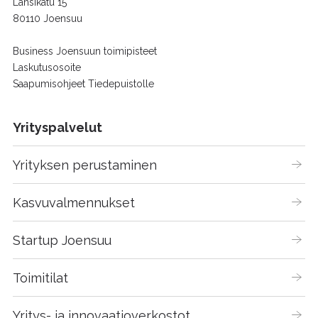
Länsikatu 15
80110 Joensuu
Business Joensuun toimipisteet
Laskutusosoite
Saapumisohjeet Tiedepuistolle
Yrityspalvelut
Yrityksen perustaminen
Kasvuvalmennukset
Startup Joensuu
Toimitilat
Yritys- ja innovaatioverkostot