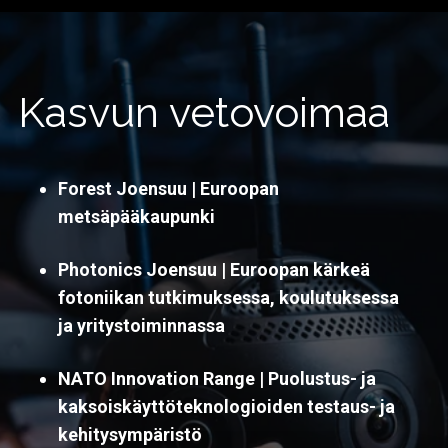
Kasvun vetovoimaa
Forest Joensuu | Euroopan
metsäpääkaupunki
Photonics Joensuu | Euroopan kärkeä
fotoniikan tutkimuksessa, koulutuksessa
ja yritystoiminnassa
NATO Innovation Range |
Puolustus- ja
kaksoiskäyttöteknologioiden testaus- ja
kehitysympäristö