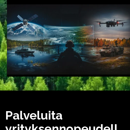
Palveluita
yrityksennopeudell