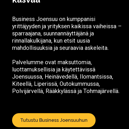
Business Joensuu on kumppanisi
yrittäjyyden ja yrityksen kaikissa vaiheissa –
sparraajana, suunnannäyttäjänä ja
rinnallakulkijana, kun etsit uusia
mahdollisuuksia ja seuraavia askeleita.
Palvelumme ovat maksuttomia,
luottamuksellisia ja käytettävissä
Joensuussa, Heinävedellä, Ilomantsissa,
Kiteellä, Liperissä, Outokummussa,
Polvijärvellä, Rääkkylässä ja Tohmajärvellä.
Tutustu Business Joensuuhun