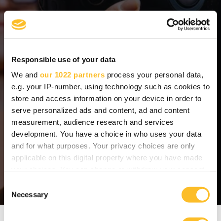
20 000 opiskelijaa ja kansainvälinen
osaajayhteisö vahvistamassa yritysten
osaaja- ja rekrytointipoolia
Responsible use of your data
Suomen ainoa
Fotoniikan DI-koulutus
We and
our 1022 partners
process your personal data,
e.g. your IP-number, using technology such as cookies to
store and access information on your device in order to
200 m
etallialan yritystä ja
serve personalized ads and content, ad and content
alihankintakumppania valmistavan
measurement, audience research and services
teollisuuden verkostossa
development. You have a choice in who uses your data
and for what purposes. Your privacy choices are only
120 000 asukkaan kaupunkiseutu yrityksille
applicable on this digital property where you have made
ja osaajille
your choices. You can change or withdraw your consent
any time from the Cookie Declaration or by clicking on
C
the Privacy trigger icon.
Necessary
o
n
If you allow, we would also like to:
s