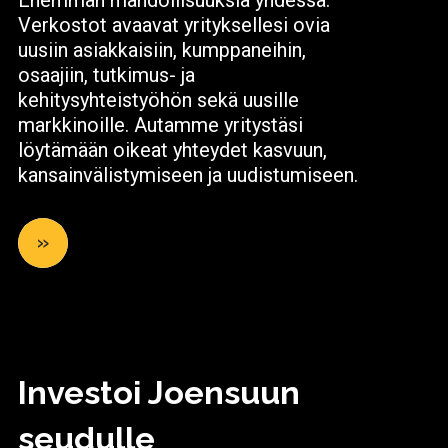
Enemmän mahdollisuuksia yhdessä.
Verkostot avaavat yrityksellesi ovia
uusiin asiakkaisiin, kumppaneihin,
osaajiin, tutkimus- ja
kehitysyhteistyöhön sekä uusille
markkinoille. Autamme yritystäsi
löytämään oikeat yhteydet kasvuun,
kansainvälistymiseen ja uudistumiseen.
»
Investoi Joensuun
seudulle