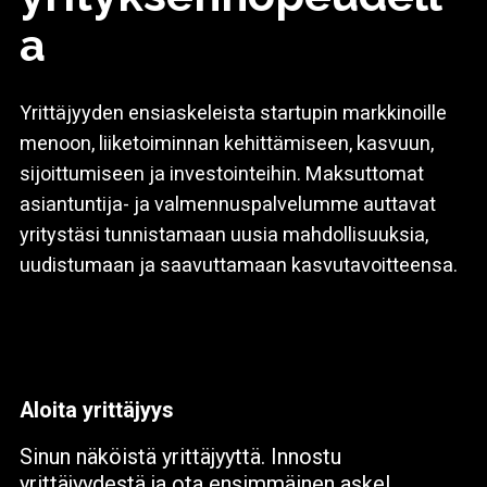
a
Yrittäjyyden ensiaskeleista startupin markkinoille
menoon, liiketoiminnan kehittämiseen, kasvuun,
sijoittumiseen ja investointeihin. Maksuttomat
asiantuntija- ja valmennuspalvelumme auttavat
yritystäsi tunnistamaan uusia mahdollisuuksia,
uudistumaan ja saavuttamaan kasvutavoitteensa.
Aloita yrittäjyys
Sinun näköistä yrittäjyyttä. Innostu
yrittäjyydestä ja ota ensimmäinen askel