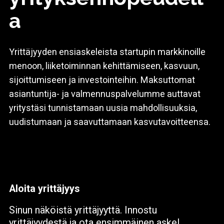
a
Yrittäjyyden ensiaskeleista startupin markkinoille
menoon, liiketoiminnan kehittämiseen, kasvuun,
sijoittumiseen ja investointeihin. Maksuttomat
asiantuntija- ja valmennuspalvelumme auttavat
yritystäsi tunnistamaan uusia mahdollisuuksia,
uudistumaan ja saavuttamaan kasvutavoitteensa.
Aloita yrittäjyys
Sinun näköistä yrittäjyyttä. Innostu
yrittäjyydestä ja ota ensimmäinen askel