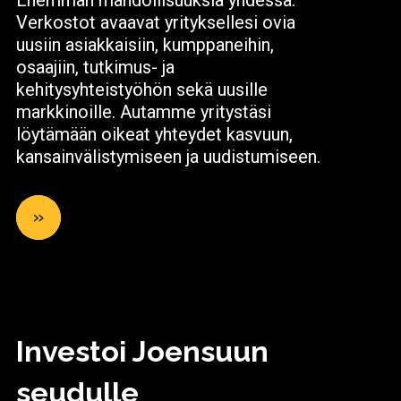
Enemmän mahdollisuuksia yhdessä.
Verkostot avaavat yrityksellesi ovia
uusiin asiakkaisiin, kumppaneihin,
osaajiin, tutkimus- ja
kehitysyhteistyöhön sekä uusille
markkinoille. Autamme yritystäsi
löytämään oikeat yhteydet kasvuun,
kansainvälistymiseen ja uudistumiseen.
»
Investoi Joensuun
seudulle