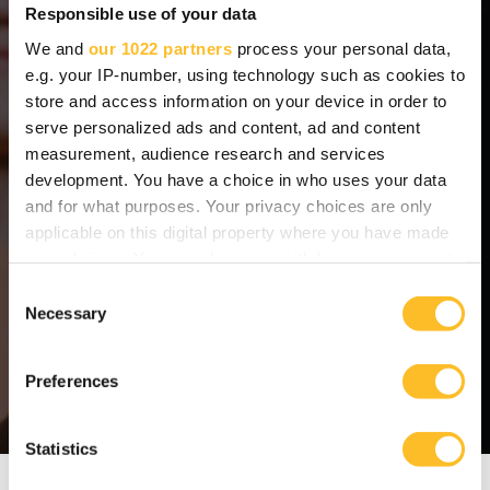
Responsible use of your data
20 000 opiskelijaa ja kansainvälinen
We and
our 1022 partners
process your personal data,
osaajayhteisö vahvistamassa yritysten
e.g. your IP-number, using technology such as cookies to
store and access information on your device in order to
osaaja- ja rekrytointipoolia
serve personalized ads and content, ad and content
measurement, audience research and services
Suomen ainoa
Fotoniikan DI-koulutus
development. You have a choice in who uses your data
and for what purposes. Your privacy choices are only
200 m
etallialan yritystä ja
applicable on this digital property where you have made
alihankintakumppania valmistavan
your choices. You can change or withdraw your consent
teollisuuden verkostossa
any time from the Cookie Declaration or by clicking on
C
the Privacy trigger icon.
Necessary
o
120 000 asukkaan kaupunkiseutu yrityksille
n
If you allow, we would also like to:
s
ja osaajille
Preferences
Collect information about your geographical
e
location which can be accurate to within several
n
meters
t
Statistics
Identify your device by actively scanning it for
S