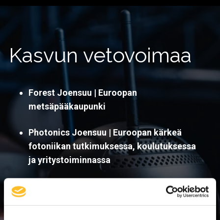
Kasvun vetovoimaa
Forest Joensuu | Euroopan
metsäpääkaupunki
Photonics Joensuu | Euroopan kärkeä
fotoniikan tutkimuksessa, koulutuksessa
ja yritystoiminnassa
NATO Innovation Range |
Puolustus- ja
kaksoiskäyttöteknologioiden testaus- ja
kehitysympäristö