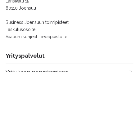
Länsikatu 15
80110 Joensuu
Business Joensuun toimipisteet
Laskutusosoite
Saapumisohjeet Tiedepuistolle
Yrityspalvelut
Yrityksen perustaminen
Kasvuvalmennukset
Startup Joensuu
Toimitilat
Yritys- ja innovaatioverkostot