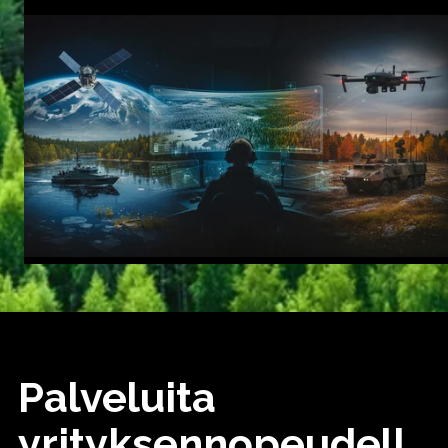
Palveluita
yrityksennopeudell