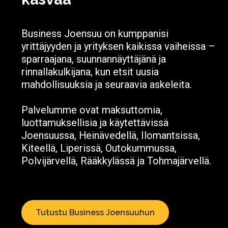
Business Joensuu on kumppanisi
yrittäjyyden ja yrityksen kaikissa vaiheissa –
sparraajana, suunnannäyttäjänä ja
rinnallakulkijana, kun etsit uusia
mahdollisuuksia ja seuraavia askeleita.
Palvelumme ovat maksuttomia,
luottamuksellisia ja käytettävissä
Joensuussa, Heinävedellä, Ilomantsissa,
Kiteellä, Liperissä, Outokummussa,
Polvijärvellä, Rääkkylässä ja Tohmajärvellä.
Tutustu Business Joensuuhun