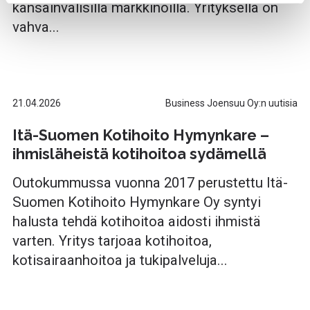
kansainvälisillä markkinoilla. Yrityksellä on
cookies or only the strictly necessary cookies in the
cookie consent banner.
vahva...
21.04.2026
Business Joensuu Oy:n uutisia
Itä-Suomen Kotihoito Hymynkare –
ihmisläheistä kotihoitoa sydämellä
Outokummussa vuonna 2017 perustettu Itä-
Suomen Kotihoito Hymynkare Oy syntyi
halusta tehdä kotihoitoa aidosti ihmistä
varten. Yritys tarjoaa kotihoitoa,
kotisairaanhoitoa ja tukipalveluja...