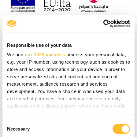
Teksti: Sirkka-Liisa Aaltonen/Viestintä Ässä Oy
Kuva: Jarno Artika
Responsible use of your data
We and
our 1022 partners
process your personal data,
e.g. your IP-number, using technology such as cookies to
store and access information on your device in order to
serve personalized ads and content, ad and content
Teemat:
measurement, audience research and services
development. You have a choice in who uses your data
Kasvuhakuiset PK-yritykset
,
Yritysuutiset
,
and for what purposes. Your privacy choices are only
Joensuu
applicable on this digital property where you have made
your choices. You can change or withdraw your consent
any time from the Cookie Declaration or by clicking on
Jaa sisältö:
C
the Privacy trigger icon.
Necessary
o