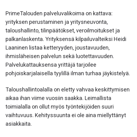
PrimeTalouden palveluvalikoima on kattava:
yrityksen perustaminen ja yritysneuvonta,
taloushallinto, tilinpäätökset, veroilmoitukset ja
palkanlaskenta. Yrityksensä kilpailuvalteiksi Heidi
Laaninen listaa ketteryyden, joustavuuden,
ihmisläheisen palvelun sekä luotettavuuden.
Palvelukattauksensa yrittäjä tarjoilee
pohjoiskarjalaisella tyylillä ilman turhaa jäykistelyä.
Taloushallintoalalla on eletty vahvaa keskittymisen
aikaa ihan viime vuosiin saakka. Leimallista
toimialalla on ollut myös työntekijöiden suuri
vaihtuvuus. Kehityssuunta ei ole aina miellyttänyt
asiakkaita.