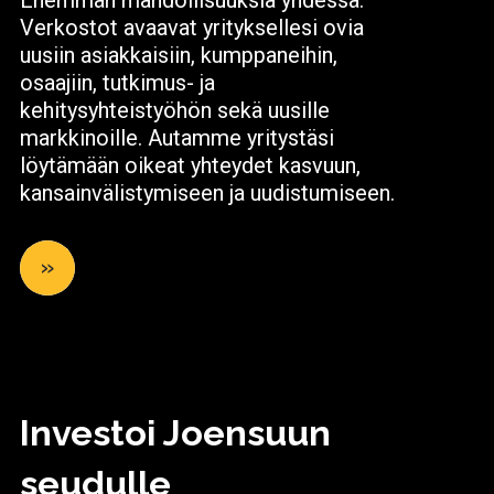
Enemmän mahdollisuuksia yhdessä.
Verkostot avaavat yrityksellesi ovia
uusiin asiakkaisiin, kumppaneihin,
osaajiin, tutkimus- ja
kehitysyhteistyöhön sekä uusille
markkinoille. Autamme yritystäsi
löytämään oikeat yhteydet kasvuun,
kansainvälistymiseen ja uudistumiseen.
»
Investoi Joensuun
seudulle