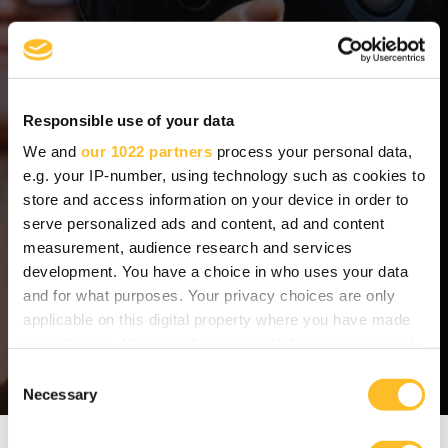
20 000 opiskelijaa ja kansainvälinen
osaajayhteisö vahvistamassa yritysten
osaaja- ja rekrytointipoolia
Responsible use of your data
Suomen ainoa
Fotoniikan DI-koulutus
We and
our 1022 partners
process your personal data,
e.g. your IP-number, using technology such as cookies to
store and access information on your device in order to
200 m
etallialan yritystä ja
serve personalized ads and content, ad and content
alihankintakumppania valmistavan
measurement, audience research and services
teollisuuden verkostossa
development. You have a choice in who uses your data
and for what purposes. Your privacy choices are only
120 000 asukkaan kaupunkiseutu yrityksille
applicable on this digital property where you have made
ja osaajille
your choices. You can change or withdraw your consent
any time from the Cookie Declaration or by clicking on
C
the Privacy trigger icon.
Necessary
o
n
If you allow, we would also like to:
s