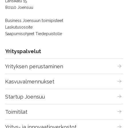
Länsikatu 15
80110 Joensuu
Business Joensuun toimipisteet
Laskutusosoite
Saapumisohjeet Tiedepuistolle
Yrityspalvelut
Yrityksen perustaminen
Kasvuvalmennukset
Startup Joensuu
Toimitilat
Yritys- ja innovaatioverkostot