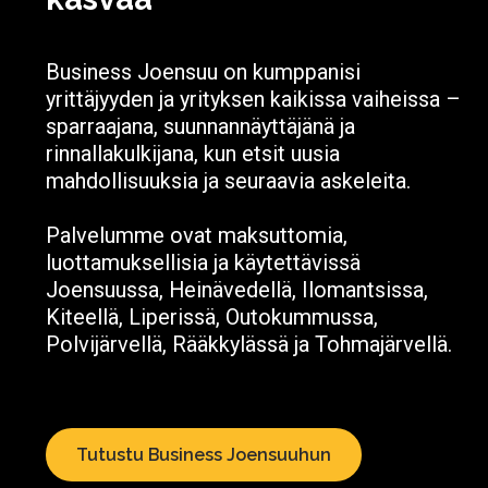
Business Joensuu on kumppanisi
yrittäjyyden ja yrityksen kaikissa vaiheissa –
sparraajana, suunnannäyttäjänä ja
rinnallakulkijana, kun etsit uusia
mahdollisuuksia ja seuraavia askeleita.
Palvelumme ovat maksuttomia,
luottamuksellisia ja käytettävissä
Joensuussa, Heinävedellä, Ilomantsissa,
Kiteellä, Liperissä, Outokummussa,
Polvijärvellä, Rääkkylässä ja Tohmajärvellä.
Tutustu Business Joensuuhun