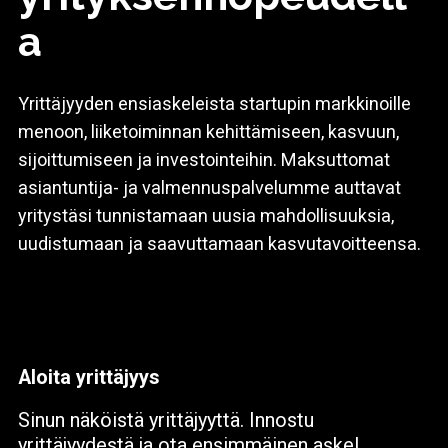
a
Yrittäjyyden ensiaskeleista startupin markkinoille
menoon, liiketoiminnan kehittämiseen, kasvuun,
sijoittumiseen ja investointeihin. Maksuttomat
asiantuntija- ja valmennuspalvelumme auttavat
yritystäsi tunnistamaan uusia mahdollisuuksia,
uudistumaan ja saavuttamaan kasvutavoitteensa.
Aloita yrittäjyys
Sinun näköistä yrittäjyyttä. Innostu
yrittäjyydestä ja ota ensimmäinen askel