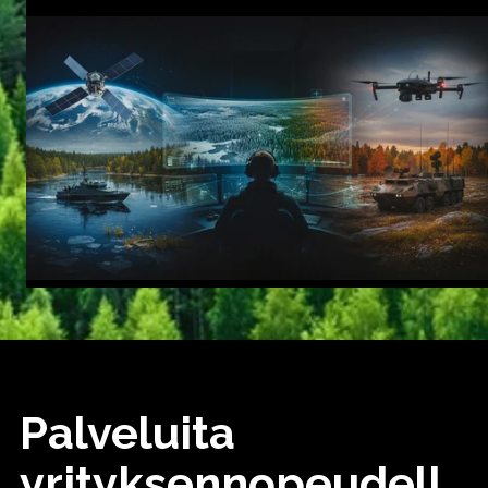
Palveluita
yrityksennopeudell