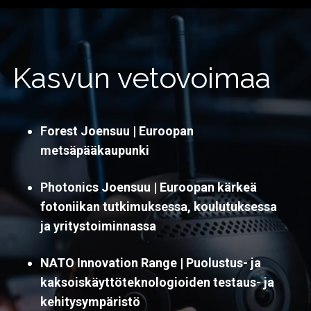
Kasvun vetovoimaa
Forest Joensuu | Euroopan
metsäpääkaupunki
Photonics Joensuu | Euroopan kärkeä
fotoniikan tutkimuksessa, koulutuksessa
ja yritystoiminnassa
NATO Innovation Range |
Puolustus- ja
kaksoiskäyttöteknologioiden testaus- ja
kehitysympäristö