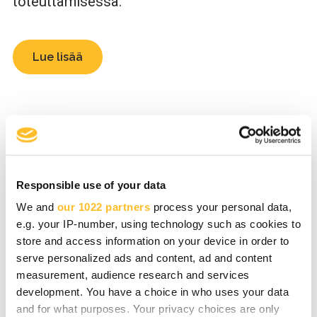
toteuttamisessa.
Lue lisää
Yrityksen digikehitys
Paranna yrityksesi saavutettavuutta,
Responsible use of your data
asiakashankintaa ja -kokemusta
We and
our 1022 partners
process your personal data,
digityökalujen käyttöönotolla ja kehittämällä
e.g. your IP-number, using technology such as cookies to
store and access information on your device in order to
digiosaajataitojasi.
serve personalized ads and content, ad and content
measurement, audience research and services
development. You have a choice in who uses your data
Lue lisää
and for what purposes. Your privacy choices are only