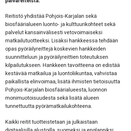
päiväreiteistä.
Reitistö yhdistää Pohjois-Karjalan sekä
biosfäärialueen luonto- ja kulttuurikohteet sekä
palvelut kansainvälisesti vetovoimaiseksi
matkailutuotteeksi. Lisäksi hankkeessa tehdään
opas pyöräilyreittejä koskevien hankkeiden
suunnitteluun ja pyöräilyreittien toteutuksen
kilpailutukseen. Hankkeen tavoitteena on edistää
kestävää matkailua ja luontoliikuntaa, vahvistaa
paikallista elinvoimaa, lisätä ihmisten tietoisuutta
Pohjois-Karjalan biosfäärialueesta, luonnon
monimuotoisuudesta sekä lisätä alueen
tunnettuutta pyörämatkailukohteena.
Kaikki reitit tuotteistetaan ja julkaistaan
digitaalisilla alustoilla, suomeksi ja englanniksi.