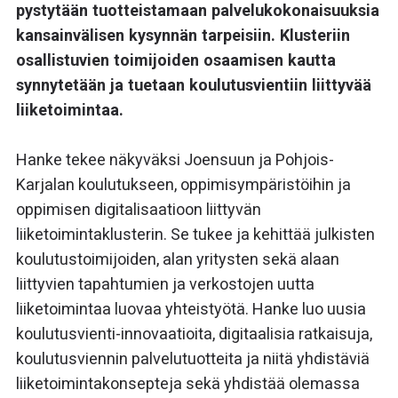
pystytään tuotteistamaan palvelukokonaisuuksia
kansainvälisen kysynnän tarpeisiin. Klusteriin
osallistuvien toimijoiden osaamisen kautta
synnytetään ja tuetaan koulutusvientiin liittyvää
liiketoimintaa.
Hanke tekee näkyväksi Joensuun ja Pohjois-
Karjalan koulutukseen, oppimisympäristöihin ja
oppimisen digitalisaatioon liittyvän
liiketoimintaklusterin. Se tukee ja kehittää julkisten
koulutustoimijoiden, alan yritysten sekä alaan
liittyvien tapahtumien ja verkostojen uutta
liiketoimintaa luovaa yhteistyötä. Hanke luo uusia
koulutusvienti-innovaatioita, digitaalisia ratkaisuja,
koulutusviennin palvelutuotteita ja niitä yhdistäviä
liiketoimintakonsepteja sekä yhdistää olemassa