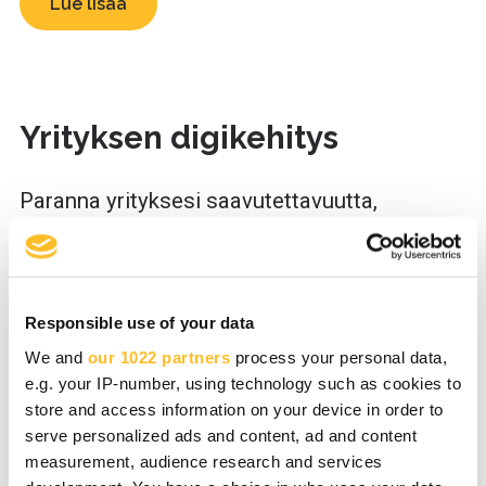
Lue lisää
Yrityksen digikehitys
Paranna yrityksesi saavutettavuutta,
asiakashankintaa ja -kokemusta
digityökalujen käyttöönotolla ja kehittämällä
digiosaajataitojasi.
Responsible use of your data
We and
our 1022 partners
process your personal data,
Lue lisää
e.g. your IP-number, using technology such as cookies to
store and access information on your device in order to
serve personalized ads and content, ad and content
measurement, audience research and services