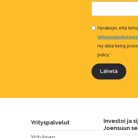
Hyväksyn, että tietoj
tietosuojaselostee
my data being proce
policy.
*
Investoi ja si
Yrityspalvelut
Joensuun se
Yrityksen 