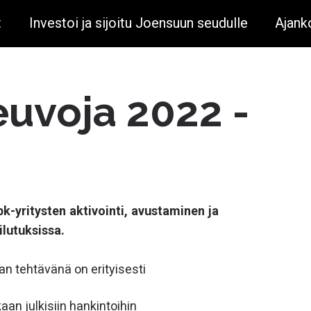
t
Investoi ja sijoitu Joensuun seudulle
Ajank
uvoja 2022 -
k-yritysten aktivointi, avustaminen ja
ilutuksissa.
jan tehtävänä on erityisesti
kaan julkisiin hankintoihin