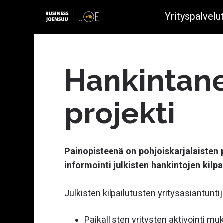
Yrityspalvelu
Hankintane
projekti
Yrityksen perustaminen
Metsäbio- ja kiertotalous
Fotoniikka
Avoimet työpaikat
Kasvuvalmennukset
Painopisteenä on pohjoiskarjalaisten p
Digitaalinen rajaturvallisuus
informointi julkisten hankintojen kilpa
Joensuu startupeille
Mineraali- ja kaivannaisala
Julkisten kilpailutusten yritysasiantunti
Vihreä siirtymä ja energia
Rahoitusneuvonta
Metalli- ja muoviteollisuus
Paikallisten yritysten aktivointi mu