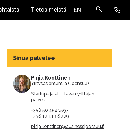
ohtaista
Tietoa meistä
EN
Sinua palvelee
Pinja Konttinen
Yritysasiantuntija (Joensuu)
Startup- ja aloittavan yrittäjän
palvelut
+358 50 452 1597
+358 10 419 8009
pinja.konttinen@businessjoensuu.fi