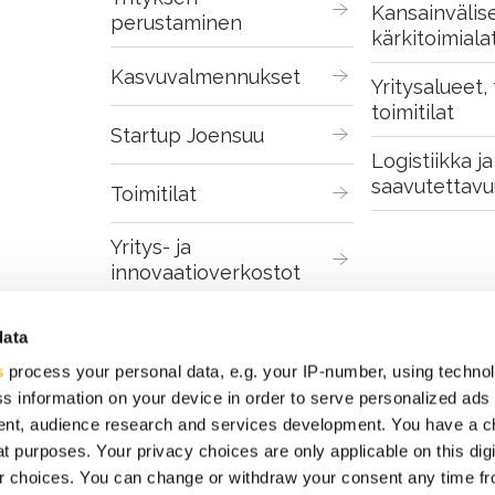
Kansainvälise
perustaminen
kärkitoimiala
Kasvuvalmennukset
Yritysalueet, t
toimitilat
Startup Joensuu
Logistiikka ja 
saavutettavu
Toimitilat
Yritys- ja 
innovaatioverkostot
Digitaaliset palvelut
data
s
process your personal data, e.g. your IP-number, using techno
s information on your device in order to serve personalized ads
nt, audience research and services development. You have a c
t purposes. Your privacy choices are only applicable on this digi
 choices. You can change or withdraw your consent any time fr