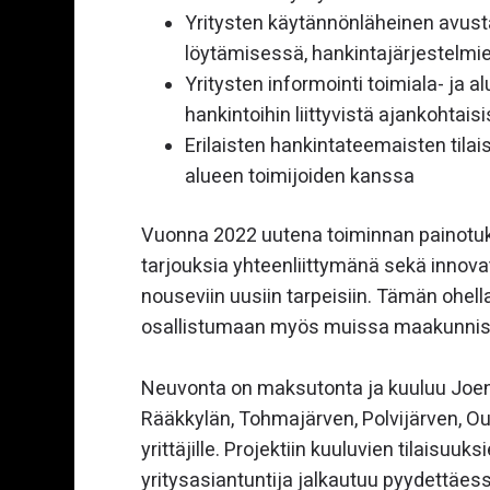
Yritysten käytännönläheinen avust
Rekrytointi- ja työnantajasparraus
löytämisessä, hankintajärjestelmi
Yritysten informointi toimiala- ja a
Julkiset hankinnat ja
hankintoihin liittyvistä ajankohtaisi
hankintaneuvonta
Erilaisten hankintateemaisten tila
Digitalisaatio ja digikehitys
alueen toimijoiden kanssa
Vuonna 2022 uutena toiminnan painotu
Yrityskauppa ja omistajanvaihdos
tarjouksia yhteenliittymänä sekä innovat
nouseviin uusiin tarpeisiin. Tämän ohel
Pohjois-Karjalan Yrityskummit ja
osallistumaan myös muissa maakunnissa j
talousapu
Palvelut Liperissä
Neuvonta on maksutonta ja kuuluu Joens
Rääkkylän, Tohmajärven, Polvijärven, 
yrittäjille. Projektiin kuuluvien tilaisuuks
Yritys- ja innovaatioverkostot
yritysasiantuntija jalkautuu pyydettäessä