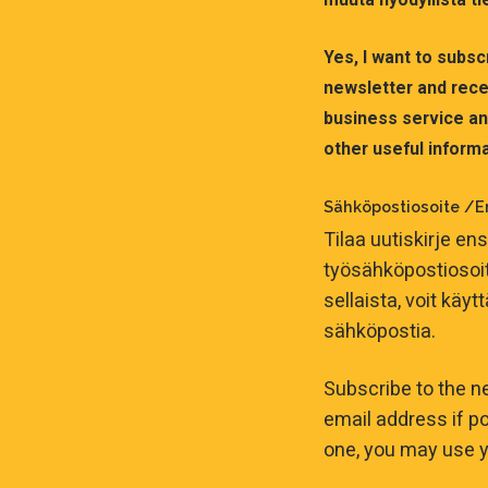
Yes, I want to subs
newsletter and recei
business service and
other useful informa
Sähköpostiosoite /E
Tilaa uutiskirje ens
työsähköpostiosoitt
sellaista, voit käy
sähköpostia.
Subscribe to the n
email address if po
one, you may use y