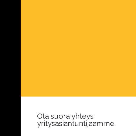
Ota suora yhteys
yritysasiantuntijaamme.