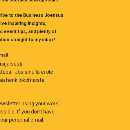
cribe to the Business Joensuu
ve inspiring insights,
 event tips, and plenty of
tion straight to my inbox!
mail
*
isijaisesti
eesi. Jos sinulla ei ole
ttää henkilökohtaista
ewsletter using your work
ssible. If you don’t have
our personal email.