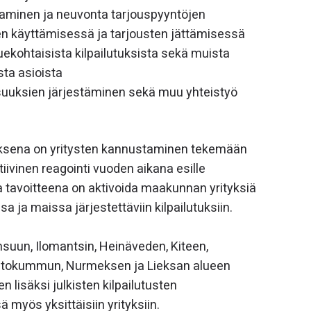
aminen ja neuvonta tarjouspyyntöjen
en käyttämisessä ja tarjousten jättämisessä
luekohtaisista kilpailutuksista sekä muista
sta asioista
isuuksien järjestäminen sekä muu yhteistyö
ksena on yritysten kannustaminen tekemään
iivinen reagointi vuoden aikana esille
la tavoitteena on aktivoida maakunnan yrityksiä
a maissa järjestettäviin kilpailutuksiin.
uun, Ilomantsin, Heinäveden, Kiteen,
Outokummun, Nurmeksen ja Lieksan alueen
ien lisäksi julkisten kilpailutusten
 myös yksittäisiin yrityksiin.