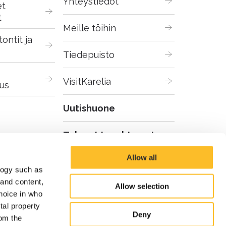
Yhteystiedot
t 
t
Meille töihin
ontit ja 
Tiedepuisto
VisitKarelia
us
Uutishuone
Tulevat tapahtumat
Allow all
logy such as
 and content,
Allow selection
hoice in who
tal property
Deny
om the