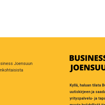
usiness Joensuun
ankohtaisista
Kyllä, haluan tilata
uutiskirjeen ja saad
yrityspalvelu- ja t
muuta hyödyllistä t