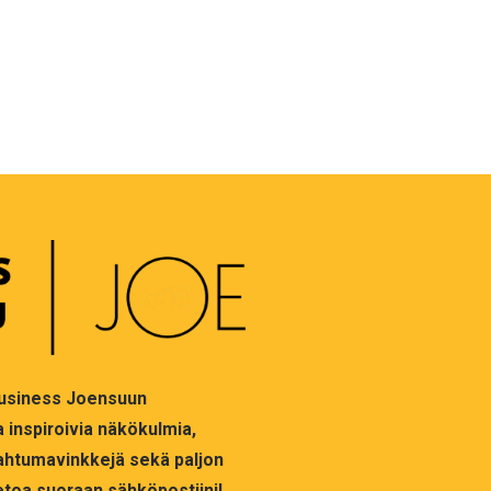
 Business Joensuun
a inspiroivia näkökulmia,
apahtumavinkkejä sekä paljon
ietoa suoraan sähköpostiini!