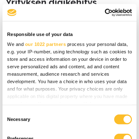
Yrityksen digikehitys
Paranna yrityksesi saavutettavuutta,
asiakashankintaa ja -kokemusta
Responsible use of your data
digityökalujen käyttöönotolla ja kehittämällä
We and
our 1022 partners
process your personal data,
digiosaajataitojasi.
e.g. your IP-number, using technology such as cookies to
store and access information on your device in order to
serve personalized ads and content, ad and content
Lue lisää
measurement, audience research and services
development. You have a choice in who uses your data
and for what purposes. Your privacy choices are only
applicable on this digital property where you have made
your choices. You can change or withdraw your consent
Julkiset kilpailutukset ja
any time from the Cookie Declaration or by clicking on
C
hankintaneuvonta
the Privacy trigger icon.
Necessary
o
n
If you allow, we would also like to:
s
Julkisissa hankinnoissa kauppaa on tarjolla
Preferences