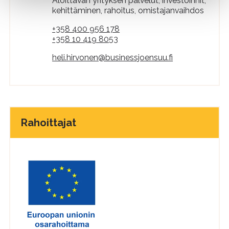
Aloittavan yrityksen palvelut, investoinnit,
kehittäminen, rahoitus, omistajanvaihdos
+358 400 956 178
+358 10 419 8053
heli.hirvonen@businessjoensuu.fi
Rahoittajat