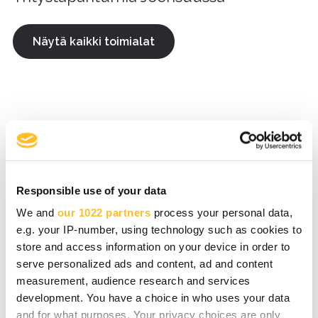
Näytä kaikki toimialat
Business Café: Back to Business –
huippuvireessä syksyyn
18.08.2026 08.30—10.00
Responsible use of your data
Joensuu
We and
our 1022 partners
process your personal data,
e.g. your IP-number, using technology such as cookies to
store and access information on your device in order to
serve personalized ads and content, ad and content
measurement, audience research and services
Webinar: Business Beyond Borders
development. You have a choice in who uses your data
and for what purposes. Your privacy choices are only